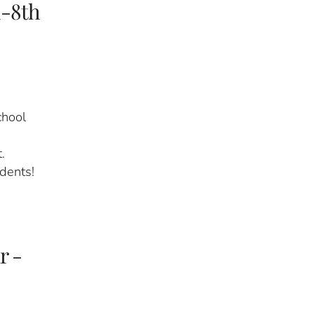
l-8th
chool
.
dents!
r -