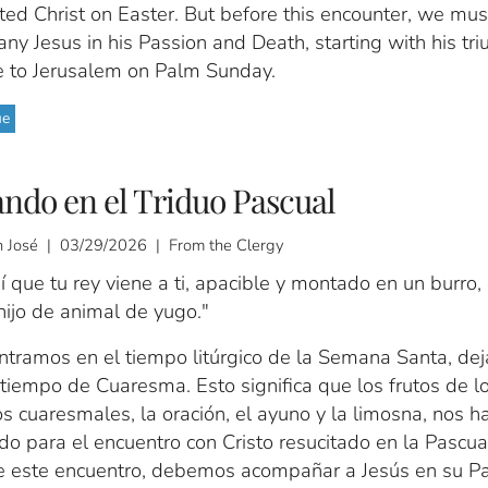
ted Christ on Easter. But before this encounter, we mus
y Jesus in his Passion and Death, starting with his tr
e to Jerusalem on Palm Sunday.
ue
ndo en el Triduo Pascual
 José | 03/29/2026 | From the Clergy
 que tu rey viene a ti, apacible y montado en un burro,
 hijo de animal de yugo."
ntramos en el tiempo litúrgico de la Semana Santa, de
 tiempo de Cuaresma. Esto significa que los frutos de l
ios cuaresmales, la oración, el ayuno y la limosna, nos h
o para el encuentro con Cristo resucitado en la Pascua
e este encuentro, debemos acompañar a Jesús en su Pa