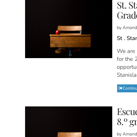
St. S
Grad
by Amand
St . St
We are n
for the
opportun
Stanisl
Contin
Escue
8.º g
by Amand