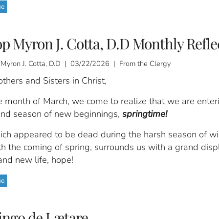
ue
p Myron J. Cotta, D.D Monthly Refle
 Myron J. Cotta, D.D | 03/22/2026 | From the Clergy
thers and Sisters in Christ,
e month of March, we come to realize that we are enter
nd season of new beginnings,
springtime!
ich appeared to be dead during the harsh season of wi
h the coming of spring, surrounds us with a grand disp
and new life, hope!
ue
ngo de Lætare