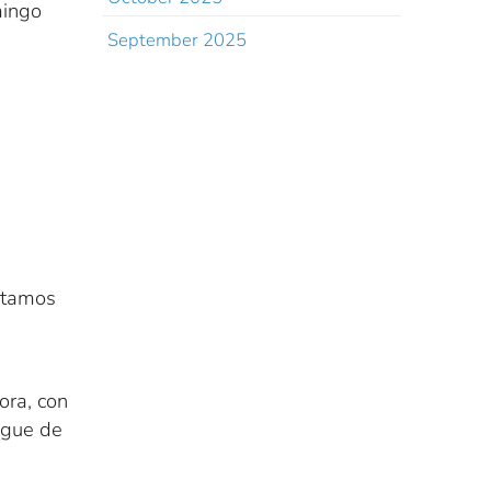
mingo
September 2025
stamos
ora, con
egue de