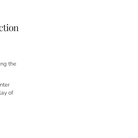
ction
ing the
nter
lay of