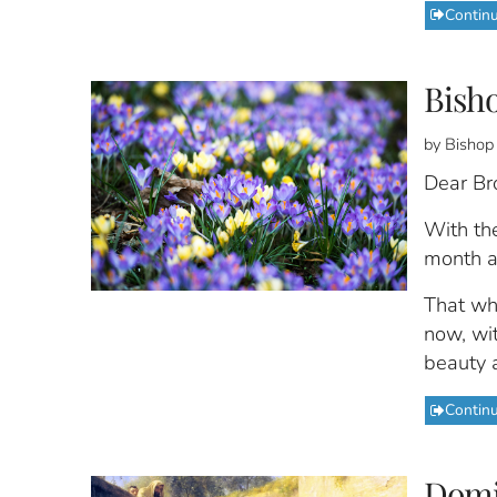
Contin
Bisho
by Bishop
Dear Bro
With th
month a
That wh
now, wit
beauty 
Contin
Domi