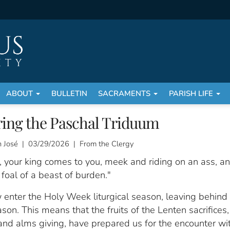
ABOUT
BULLETIN
SACRAMENTS
PARISH LIFE
ring the Paschal Triduum
 José | 03/29/2026 | From the Clergy
, your king comes to you, meek and riding on an ass, a
e foal of a beast of burden."
enter the Holy Week liturgical season, leaving behind
son. This means that the fruits of the Lenten sacrifices,
and alms giving, have prepared us for the encounter wi