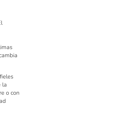
l
timas
o cambia
fieles
 la
re o con
dad