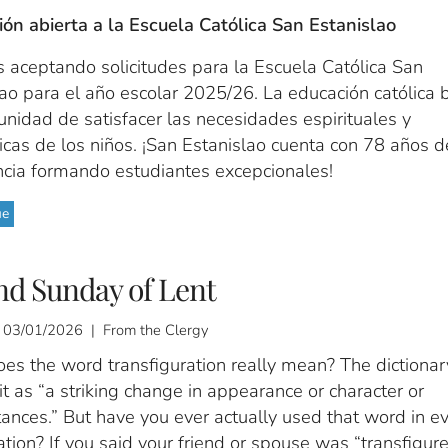
ión abierta a la Escuela Católica San Estanislao
 aceptando solicitudes para la Escuela Católica San
ao para el año escolar 2025/26. La educación católica 
unidad de satisfacer las necesidades espirituales y
cas de los niños. ¡San Estanislao cuenta con 78 años d
ncia formando estudiantes excepcionales!
ue
nd Sunday of Lent
 03/01/2026 | From the Clergy
es the word transfiguration really mean? The dictionar
it as “a striking change in appearance or character or
ances.” But have you ever actually used that word in e
tion? If you said your friend or spouse was “transfigur