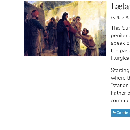
Læta
by Rev. B
This Sun
penitent
speak of
the past
liturgic
Starting
where t
“station
Father o
communi
Contin