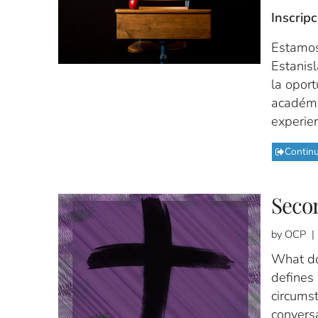
Inscripc
Estamos
Estanisl
la oport
académi
experie
Contin
Seco
by OCP |
What do
defines 
circumst
conversa