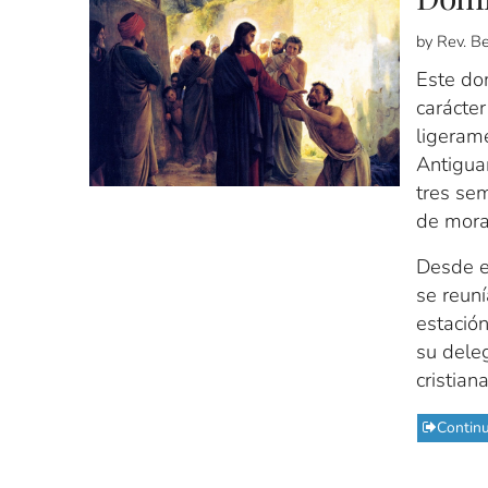
by Rev. B
Este do
carácte
ligerame
Antigua
tres sem
de mora
Desde el
se reuní
estación
su dele
cristian
Contin