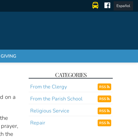
Español
GIVING
CATEGORIES
From the Clergy
RSS
nd on a
From the Parish School
RSS
Religious Service
RSS
 the
Repair
RSS
 prayer,
th the