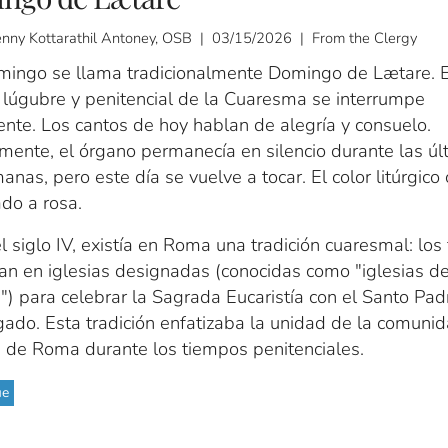
enny Kottarathil Antoney, OSB | 03/15/2026 | From the Clergy
mingo se llama tradicionalmente Domingo de Lætare. E
r lúgubre y penitencial de la Cuaresma se interrumpe
nte. Los cantos de hoy hablan de alegría y consuelo.
mente, el órgano permanecía en silencio durante las úl
anas, pero este día se vuelve a tocar. El color litúrgic
do a rosa.
 siglo IV, existía en Roma una tradición cuaresmal: los 
an en iglesias designadas (conocidas como "iglesias de
") para celebrar la Sagrada Eucaristía con el Santo Pad
gado. Esta tradición enfatizaba la unidad de la comuni
a de Roma durante los tiempos penitenciales.
ue