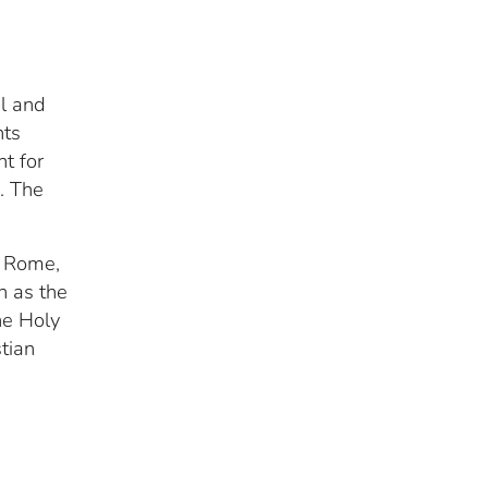
l and
nts
t for
. The
n Rome,
n as the
he Holy
stian