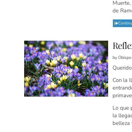
Muerte,
de Ram
Contin
Refle
by Obispo
Querido
Con la 
entrando
primave
Lo que p
la lleg
belleza 