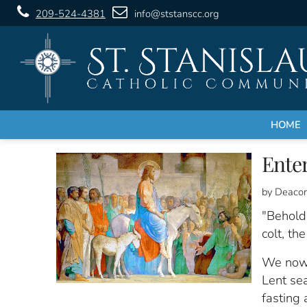
209-524-4381
info@ststanscc.org
HOME
Ente
by Deacon
"Behold
colt, th
We now 
Lent sea
fasting 