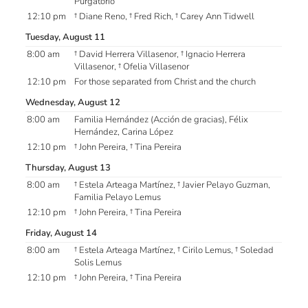
Purgatorio
12:10 pm
† Diane Reno, † Fred Rich, † Carey Ann Tidwell
Tuesday, August 11
8:00 am
† David Herrera Villasenor, † Ignacio Herrera
Villasenor, † Ofelia Villasenor
12:10 pm
For those separated from Christ and the church
Wednesday, August 12
8:00 am
Familia Hernández (Acción de gracias), Félix
Hernández, Carina López
12:10 pm
† John Pereira, † Tina Pereira
Thursday, August 13
8:00 am
† Estela Arteaga Martínez, † Javier Pelayo Guzman,
Familia Pelayo Lemus
12:10 pm
† John Pereira, † Tina Pereira
Friday, August 14
8:00 am
† Estela Arteaga Martínez, † Cirilo Lemus, † Soledad
Solis Lemus
12:10 pm
† John Pereira, † Tina Pereira