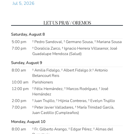
Jul 5, 2026
LET US PRAY / OREMOS
Saturday, August 8
5:00 pm
† Pedro Sandoval, † Germano Sousa, † Mariana Sousa
7:00 pm
† Doralicia Zarco, † Ignacio Herrera Villasenor, José
Guadalupe Mendoza (Salud)
Sunday, August 9
8:00 am
† Amilia Fidalgo, † Albert Fidalgo Jr.† Antonio
Betancourt Reis
10:00 am
Parishioners
12:00 pm
† Félix Hernández, † Marcos Rodríguez, † José
Hernández
2:00 pm
† Juan Trujillo, † Hijinia Contreras, † Evelyn Trujillo
7:00 pm
† Peter Javier Valladares, † María Trinidad García,
Juan Castillo (Cumpleaños)
Monday, August 10
8:00 am
† Fr. Gilberto Arango, † Edgar Pérez, † Almas del