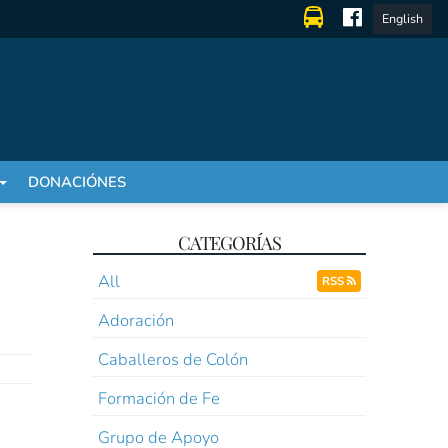
English
DONACIÓNES
CATEGORÍAS
All
RSS
Adoración
Caballeros de Colón
Formación de Fe
Grupo de Apoyo