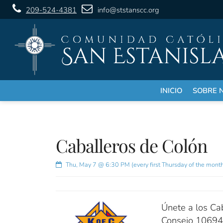
209-524-4381
info@ststanscc.org
INICIO
SOBRE 
Caballeros de Colón
Thu, May 7 @ 6:30 PM (every first Thursday of the mont
Únete a los Ca
Consejo 10694