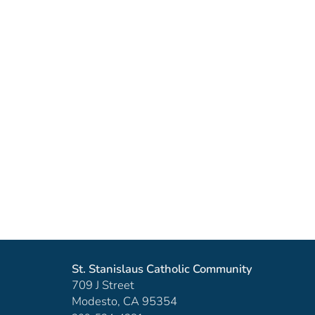
St. Stanislaus Catholic Community
709 J Street
Modesto, CA 95354