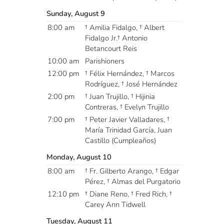
Sunday, August 9
8:00 am
† Amilia Fidalgo, † Albert
Fidalgo Jr.† Antonio
Betancourt Reis
10:00 am
Parishioners
12:00 pm
† Félix Hernández, † Marcos
Rodríguez, † José Hernández
2:00 pm
† Juan Trujillo, † Hijinia
Contreras, † Evelyn Trujillo
7:00 pm
† Peter Javier Valladares, †
María Trinidad García, Juan
Castillo (Cumpleaños)
Monday, August 10
8:00 am
† Fr. Gilberto Arango, † Edgar
Pérez, † Almas del Purgatorio
12:10 pm
† Diane Reno, † Fred Rich, †
Carey Ann Tidwell
Tuesday, August 11