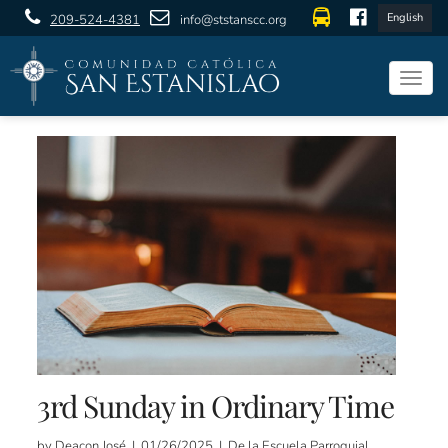
English
209-524-4381
info@ststanscc.org
Togg
navig
3rd Sunday in Ordinary Time
by Deacon José | 01/26/2025 | De la Escuela Parroquial