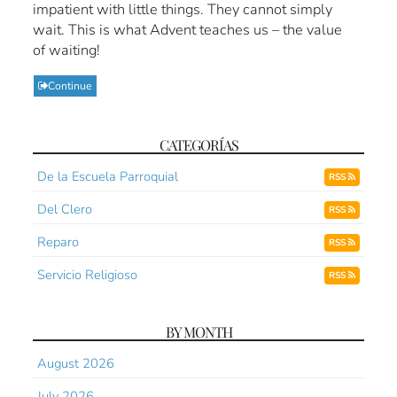
impatient with little things. They cannot simply
wait. This is what Advent teaches us – the value
of waiting!
Continue
CATEGORÍAS
De la Escuela Parroquial
RSS
Del Clero
RSS
Reparo
RSS
Servicio Religioso
RSS
BY MONTH
August 2026
July 2026