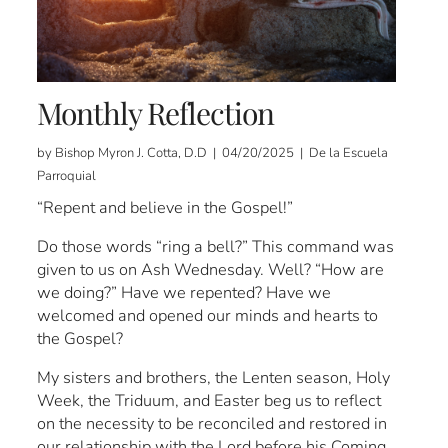
Monthly Reflection
by Bishop Myron J. Cotta, D.D | 04/20/2025 | De la Escuela
Parroquial
“Repent and believe in the Gospel!”
Do those words “ring a bell?” This command was
given to us on Ash Wednesday. Well? “How are
we doing?” Have we repented? Have we
welcomed and opened our minds and hearts to
the Gospel?
My sisters and brothers, the Lenten season, Holy
Week, the Triduum, and Easter beg us to reflect
on the necessity to be reconciled and restored in
our relationship with the Lord before his Coming