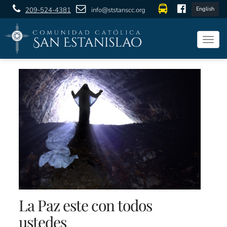
English
209-524-4381
info@ststanscc.org
Togg
navig
La Paz este con todos
ustedes