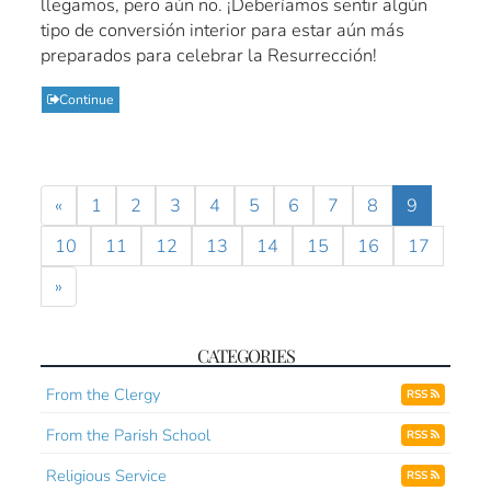
llegamos, pero aún no. ¡Deberíamos sentir algún
tipo de conversión interior para estar aún más
preparados para celebrar la Resurrección!
Continue
«
1
2
3
4
5
6
7
8
9
10
11
12
13
14
15
16
17
»
CATEGORIES
From the Clergy
RSS
From the Parish School
RSS
Religious Service
RSS