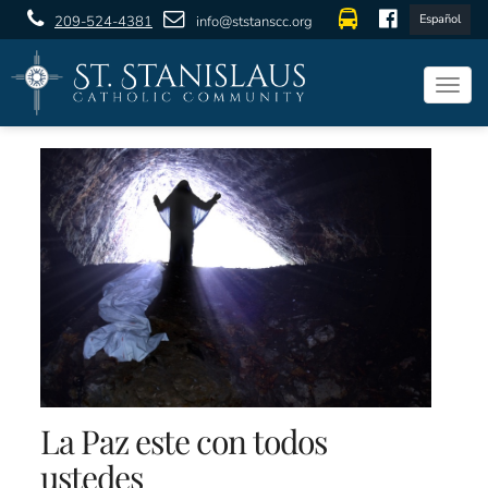
Español
209-524-4381
info@ststanscc.org
Togg
navig
La Paz este con todos
ustedes