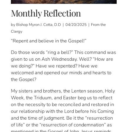
Monthly Reflection
by Bishop Myron J. Cotta, D.D | 04/20/2025 | From the
Clergy
“Repent and believe in the Gospel!”
Do those words “ring a bell?” This command was
given to us on Ash Wednesday. Well? “How are
we doing?” Have we repented? Have we
welcomed and opened our minds and hearts to
the Gospel?
My sisters and brothers, the Lenten season, Holy
Week, the Triduum, and Easter beg us to reflect
on the necessity to be reconciled and restored in
our relationship with the Lord before his Coming
and the time of judgment. Be it the “resurrection
of life” or the “resurrection of condemnation” as
mentioned in the Gospel of John, Jesus reminds