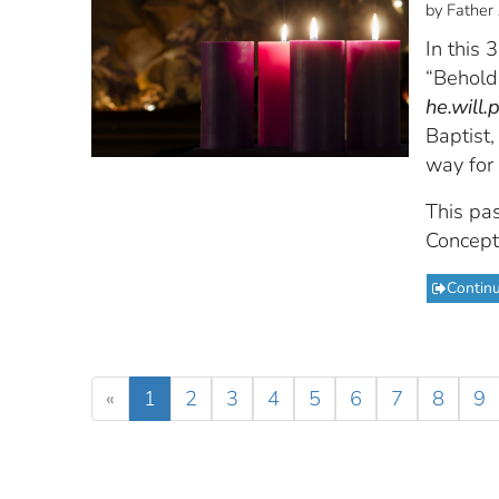
by Father
In this
“Behold,
he.will.
Baptist,
way for 
This pa
Concept
Contin
«
1
2
3
4
5
6
7
8
9