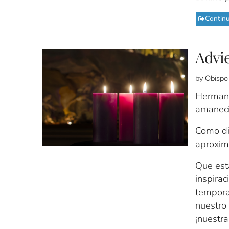
Contin
Advie
by Obispo
Hermano
amaneci
Como dic
aproxim
Que est
inspira
tempora
nuestro 
¡nuestr