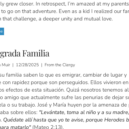
ly grew closer. In retrospect, I’m amazed at my parents
to go on that adventure. Even as a kid I realized our fa
n that challenge, a deeper unity and mutual love.
ue
grada Familia
hn Muir | 12/28/2025 | From the Clergy
su familia saben lo que es emigrar, cambiar de lugar y
 con rapidez porque son perseguidos. Ellos vivieron en
os efectos de esta situación. Quizá nosotros tenemos a
 o amigo que actualmente sufre las penurias de dejar s
la o su trabajo. José y María huyen por la amenaza de 
aba sobre ellos:
"Levántate, toma al niño y a su madre
o. Quédate allí hasta que yo te avise, porque Herodes 
 para matarlo"
(Mateo 2:13).