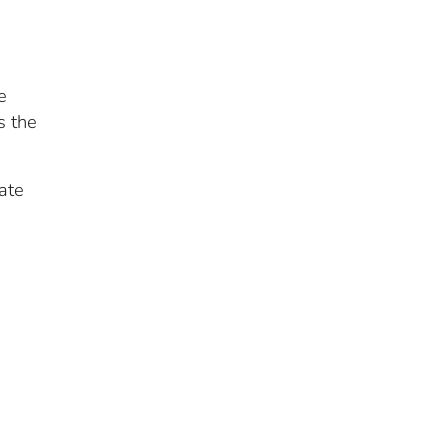
e
s the
ate