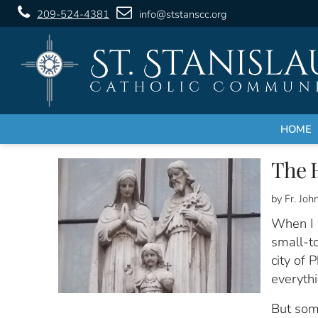
209-524-4381
info@ststanscc.org
HOME
The H
by Fr. Jo
When I 
small-t
city of 
everythi
But som