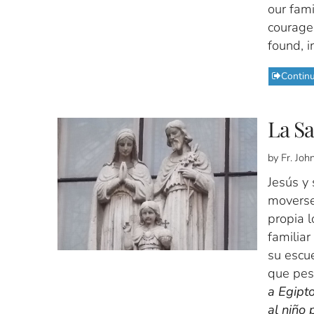
our fami
courage 
found, i
Contin
La Sa
by Fr. Jo
Jesús y 
moverse
propia l
familiar
su escue
que pes
a Egipt
al niño