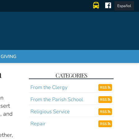
Español
GIVING
h
CATEGORIES
From the Clergy
RSS
in
From the Parish School
RSS
sert
Religious Service
RSS
s, and
Repair
RSS
ther,