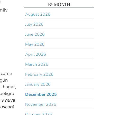
’
BY MONTH
mily
August 2026
July 2026
June 2026
May 2026
April 2026
March 2026
 carne
February 2026
lgún
January 2026
u hogar,
peligro
December 2025
, y huye
November 2025
buscará
October 2025