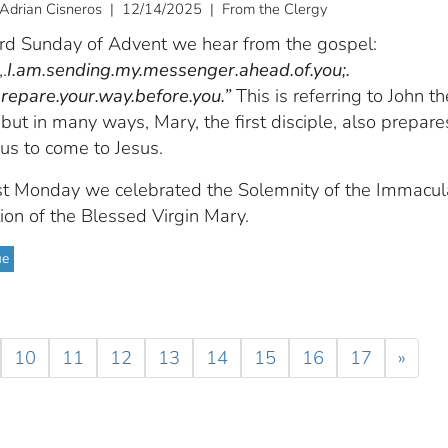
 Adrian Cisneros | 12/14/2025 | From the Clergy
 3rd Sunday of Advent we hear from the gospel:
.
I.am.sending.my.messenger.ahead.of.you;.
prepare.your.way.before.you.”
This is referring to John th
 but in many ways, Mary, the first disciple, also prepare
us to come to Jesus.
st Monday we celebrated the Solemnity of the Immacul
ion of the Blessed Virgin Mary.
ue
10
11
12
13
14
15
16
17
»