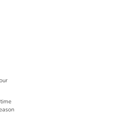
our
 time
season