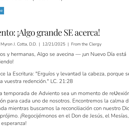
ue
nto: ¡Algo grande SE acerca!
 Myron J. Cotta, D.D. | 12/21/2025 | From the Clergy
s y hermanas, Algo se avecina — ¡un Nuevo Día está
endo!
e la Escritura: "Erguíos y levantad la cabeza, porque s
a vuestra redención." LC. 21:28
a temporada de Adviento sea un momento de reƲexión
ción para cada uno de nosotros. Encontremos la calma d
da mientras buscamos la reconciliación con nuestro Di
prójimo. ¡Regocijémonos en el Don de Jesús, el Mesías,
a esperanza!