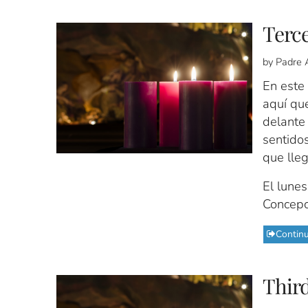
Terc
by Padre 
En este
aquí que
delante 
sentidos
que lle
El lune
Concepc
Contin
Third