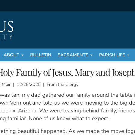
ABOUT
BULLETIN
SACRAMENTS
PARISH LIFE
oly Family of Jesus, Mary and Josep
hn Muir | 12/28/2025 | From the Clergy
was ten, my dad gathered our family around the table 
own Vermont and told us we were moving to the big de
Phoenix, Arizona. We were leaving behind family, friend
ng familiar. None of us knew what to expect.
ething beautiful happened. As we made the move toge