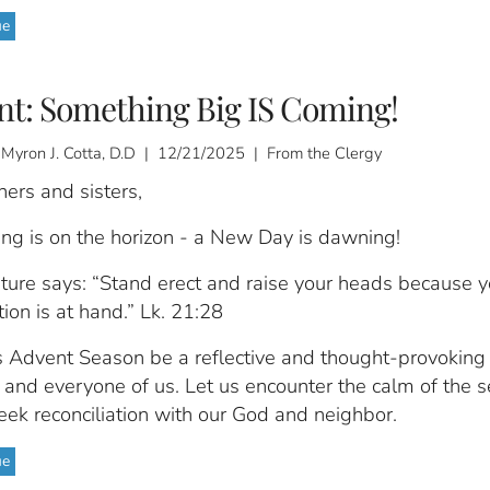
ue
nt: Something Big IS Coming!
 Myron J. Cotta, D.D | 12/21/2025 | From the Clergy
ers and sisters,
ng is on the horizon - a New Day is dawning!
ture says: “Stand erect and raise your heads because y
on is at hand.” Lk. 21:28
s Advent Season be a reflective and thought-provoking
 and everyone of us. Let us encounter the calm of the 
ek reconciliation with our God and neighbor.
ue