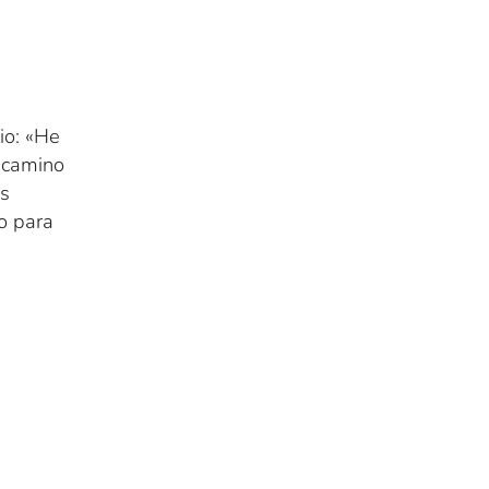
io: «He
u camino
os
o para